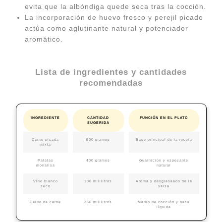
evita que la albóndiga quede seca tras la cocción.
La incorporación de huevo fresco y perejil picado
actúa como aglutinante natural y potenciador
aromático.
Lista de ingredientes y cantidades
recomendadas
INGREDIENTE
CANTIDAD
FUNCIÓN EN EL PLATO
SUGERIDA
Carne picada
500 gramos
Base principal de la receta
mixta
Patatas
400 gramos
Guarnición y espesante
monalisa
natural
Vino blanco
100 mililitros
Aroma y desglaseado de la
seco
salsa
Caldo de carne
350 mililitros
Medio de cocción y base
líquida