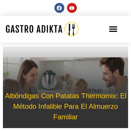
Albóndigas Con Patatas Thermomix: El
Método Infalible Para El Almuerzo
Familiar