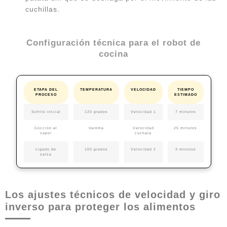
cuchillas.
Configuración técnica para el robot de
cocina
ETAPA DEL
TEMPERATURA
VELOCIDAD
TIEMPO
PROCESO
ESTIMADO
Sofrito inicial
120 grados
Velocidad 1
7 minutos
Cocción al
Varoma
Velocidad
25 minutos
vapor
cuchara
Ligado de
100 grados
Velocidad 2
3 minutos
salsa
Los ajustes técnicos de velocidad y giro
inverso para proteger los alimentos