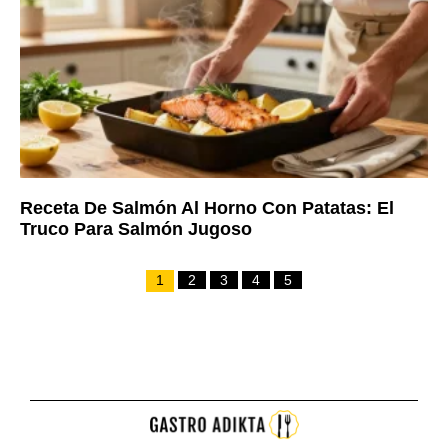
Receta De Salmón Al Horno Con Patatas: El
Truco Para Salmón Jugoso
1
2
3
4
5