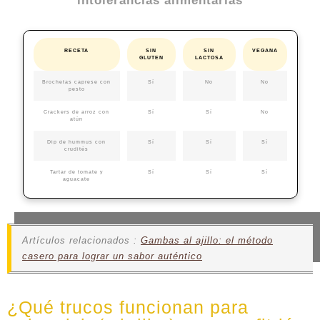
intolerancias alimentarias
RECETA
SIN
SIN
VEGANA
GLUTEN
LACTOSA
Brochetas caprese con
Sí
No
No
pesto
Crackers de arroz con
Sí
Sí
No
atún
Dip de hummus con
Sí
Sí
Sí
crudités
Tartar de tomate y
Sí
Sí
Sí
aguacate
Artículos relacionados :
Gambas al ajillo: el método
casero para lograr un sabor auténtico
¿Qué trucos funcionan para