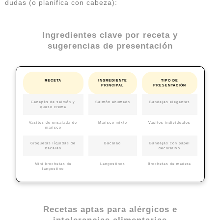
dudas (o planifica con cabeza):
Ingredientes clave por receta y
sugerencias de presentación
RECETA
INGREDIENTE
TIPO DE
PRINCIPAL
PRESENTACIÓN
Canapés de salmón y
Salmón ahumado
Bandejas elegantes
queso crema
Vasitos de ensalada de
Marisco mixto
Vasitos individuales
marisco
Croquetas líquidas de
Bacalao
Bandejas con papel
bacalao
decorativo
Mini brochetas de
Langostinos
Brochetas de madera
langostino
Recetas aptas para alérgicos e