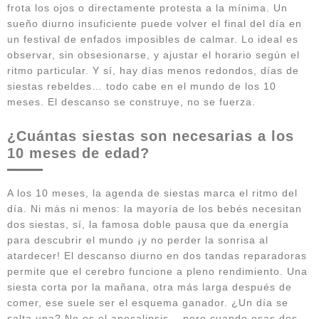
frota los ojos o directamente protesta a la mínima. Un
sueño diurno insuficiente puede volver el final del día en
un festival de enfados imposibles de calmar. Lo ideal es
observar, sin obsesionarse, y ajustar el horario según el
ritmo particular. Y sí, hay días menos redondos, días de
siestas rebeldes… todo cabe en el mundo de los 10
meses. El descanso se construye, no se fuerza.
¿Cuántas siestas son necesarias a los
10 meses de edad?
A los 10 meses, la agenda de siestas marca el ritmo del
día. Ni más ni menos: la mayoría de los bebés necesitan
dos siestas, sí, la famosa doble pausa que da energía
para descubrir el mundo ¡y no perder la sonrisa al
atardecer! El descanso diurno en dos tandas reparadoras
permite que el cerebro funcione a pleno rendimiento. Una
siesta corta por la mañana, otra más larga después de
comer, ese suele ser el esquema ganador. ¿Un día se
salta una? No es el apocalipsis… pero cuando esas dos