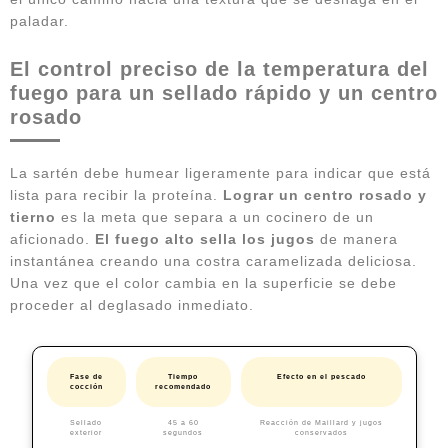
paladar.
El control preciso de la temperatura del
fuego para un sellado rápido y un centro
rosado
La sartén debe humear ligeramente para indicar que está
lista para recibir la proteína.
Lograr un centro rosado y
tierno
es la meta que separa a un cocinero de un
aficionado.
El fuego alto sella los jugos
de manera
instantánea creando una costra caramelizada deliciosa.
Una vez que el color cambia en la superficie se debe
proceder al deglasado inmediato.
Fase de
Tiempo
Efecto en el pescado
cocción
recomendado
Sellado
45 a 60
Reacción de Maillard y jugos
exterior
segundos
conservados