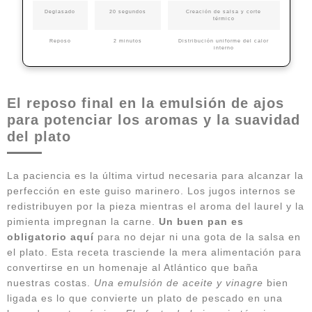
Deglasado
20 segundos
Creación de salsa y corte
térmico
Reposo
2 minutos
Distribución uniforme del calor
interno
El reposo final en la emulsión de ajos
para potenciar los aromas y la suavidad
del plato
La paciencia es la última virtud necesaria para alcanzar la
perfección en este guiso marinero. Los jugos internos se
redistribuyen por la pieza mientras el aroma del laurel y la
pimienta impregnan la carne.
Un buen pan es
obligatorio aquí
para no dejar ni una gota de la salsa en
el plato. Esta receta trasciende la mera alimentación para
convertirse en un homenaje al Atlántico que baña
nuestras costas.
Una emulsión de aceite y vinagre
bien
ligada es lo que convierte un plato de pescado en una