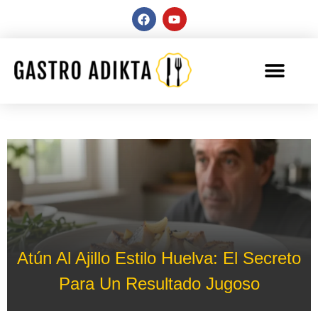
Atún Al Ajillo Estilo Huelva: El Secreto
Para Un Resultado Jugoso