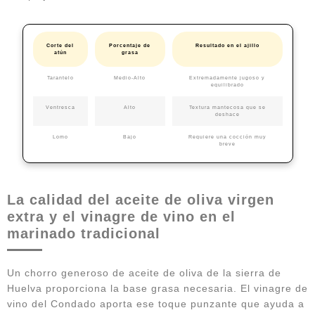
Corte del
Porcentaje de
Resultado en el ajillo
atún
grasa
Tarantelo
Medio-Alto
Extremadamente jugoso y
equilibrado
Ventresca
Alto
Textura mantecosa que se
deshace
Lomo
Bajo
Requiere una cocción muy
breve
La calidad del aceite de oliva virgen
extra y el vinagre de vino en el
marinado tradicional
Un chorro generoso de aceite de oliva de la sierra de
Huelva proporciona la base grasa necesaria. El vinagre de
vino del Condado aporta ese toque punzante que ayuda a