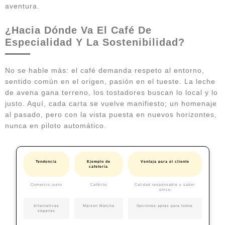
aventura.
¿Hacia Dónde Va El Café De
Especialidad Y La Sostenibilidad?
No se hable más: el café demanda respeto al entorno,
sentido común en el origen, pasión en el tueste. La leche
de avena gana terreno, los tostadores buscan lo local y lo
justo. Aquí, cada carta se vuelve manifiesto; un homenaje
al pasado, pero con la vista puesta en nuevos horizontes,
nunca en piloto automático.
Tendencia
Ejemplo de
Ventaja para el cliente
cafetería
Comercio justo
Cafélito
Calidad responsable y sabor
único
Alternativas
Maison Matcha
Opciones aptas para todos
veganas