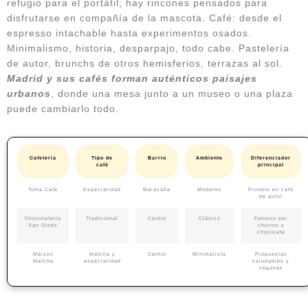
refugio para el portátil; hay rincones pensados para
disfrutarse en compañía de la mascota. Café: desde el
espresso intachable hasta experimentos osados.
Minimalismo, historia, desparpajo, todo cabe. Pastelería
de autor, brunchs de otros hemisferios, terrazas al sol.
Madrid y sus cafés forman auténticos paisajes
urbanos
, donde una mesa junto a un museo o una plaza
puede cambiarlo todo.
Cafetería
Tipo de
Barrio
Ambiente
Diferenciador
café
principal
Toma Café
Especialidad
Malasaña
Moderno
Pionero en café
de autor
Chocolatería
Tradicional
Centro
Clásico
Famoso por
San Ginés
churros y
chocolate
Maison
Matcha y
Centro
Minimalista
Propuestas
Matcha
especialidad
saludables y
veganas