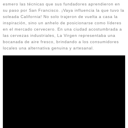
esmero las técnicas que sus fundadores aprendieron en
su paso por San Francisco. ¡Vaya influencia la que tuvo la
soleada California! No solo trajeron de vuelta a casa la
inspiración, sino un anhelo de posicionarse como líderes
en el mercado cervecero. En una ciudad acostumbrada a
las cervezas industriales, La Virgen representaba una
bocanada de aire fresco, brindando a los consumidores
locales una alternativa genuina y artesanal.