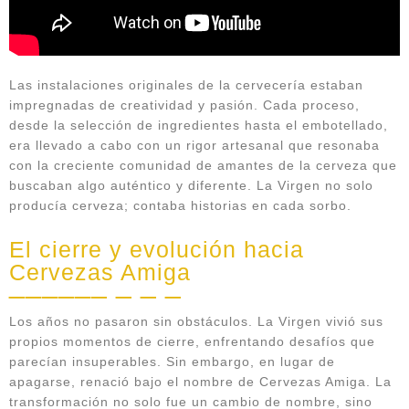
Las instalaciones originales de la cervecería estaban
impregnadas de creatividad y pasión. Cada proceso,
desde la selección de ingredientes hasta el embotellado,
era llevado a cabo con un rigor artesanal que resonaba
con la creciente comunidad de amantes de la cerveza que
buscaban algo auténtico y diferente. La Virgen no solo
producía cerveza; contaba historias en cada sorbo.
El cierre y evolución hacia
Cervezas Amiga
Los años no pasaron sin obstáculos. La Virgen vivió sus
propios momentos de cierre, enfrentando desafíos que
parecían insuperables. Sin embargo, en lugar de
apagarse, renació bajo el nombre de Cervezas Amiga. La
transformación no solo fue un cambio de nombre, sino