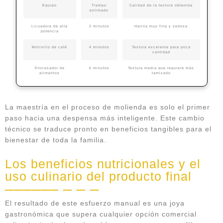
Equipo
Tiempo
Calidad de la textura obtenida
estimado
Licuadora de alta
2 minutos
Harina muy fina y sedosa
potencia
Molinillo de café
4 minutos
Textura excelente para poca
cantidad
Procesador de
6 minutos
Textura media que requiere más
alimentos
tamizado
La maestría en el proceso de molienda es solo el primer
paso hacia una despensa más inteligente. Este cambio
técnico se traduce pronto en beneficios tangibles para el
bienestar de toda la familia.
Los beneficios nutricionales y el
uso culinario del producto final
El resultado de este esfuerzo manual es una joya
gastronómica que supera cualquier opción comercial