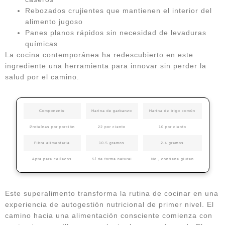
Rebozados crujientes que mantienen el interior del
alimento jugoso
Panes planos rápidos sin necesidad de levaduras
químicas
La cocina contemporánea ha redescubierto en este
ingrediente una herramienta para innovar sin perder la
salud por el camino.
Componente
Harina de garbanzo
Harina de trigo común
Proteínas por porción
22 por ciento
10 por ciento
Fibra alimentaria
10.5 gramos
2.4 gramos
Apta para celíacos
Sí de forma natural
No , contiene gluten
Este superalimento transforma la rutina de cocinar en una
experiencia de autogestión nutricional de primer nivel. El
camino hacia una alimentación consciente comienza con