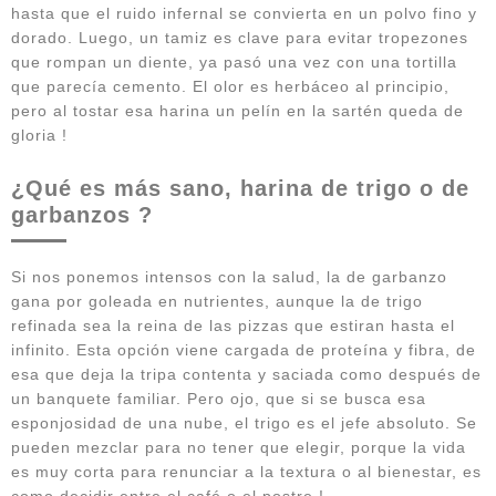
hasta que el ruido infernal se convierta en un polvo fino y
dorado. Luego, un tamiz es clave para evitar tropezones
que rompan un diente, ya pasó una vez con una tortilla
que parecía cemento. El olor es herbáceo al principio,
pero al tostar esa harina un pelín en la sartén queda de
gloria !
¿Qué es más sano, harina de trigo o de
garbanzos ?
Si nos ponemos intensos con la salud, la de garbanzo
gana por goleada en nutrientes, aunque la de trigo
refinada sea la reina de las pizzas que estiran hasta el
infinito. Esta opción viene cargada de proteína y fibra, de
esa que deja la tripa contenta y saciada como después de
un banquete familiar. Pero ojo, que si se busca esa
esponjosidad de una nube, el trigo es el jefe absoluto. Se
pueden mezclar para no tener que elegir, porque la vida
es muy corta para renunciar a la textura o al bienestar, es
como decidir entre el café o el postre !