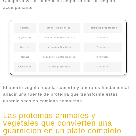
Comparativa de beneficios segun el tipo de vegetal
acompañante
Vegetal
Beneficio principal
Tiempo de preparacion
Aguacate
Grasas monoinsaturadas
2 minutos
Brocoli
Vitamina C y fibra
7 minutos
Tomate
Licopeno y antioxidantes
3 minutos
Espinacas
Hierro y clorofila
1 minuto
El aporte vegetal queda cubierto y ahora es fundamental
añadir una fuente de proteína que transforme estas
guarniciones en comidas completas.
Las proteinas animales y
vegetales que convierten una
guarnicion en un plato completo