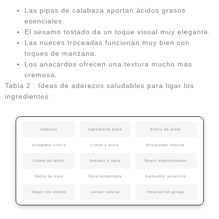
Las pipas de calabaza aportan ácidos grasos
esenciales.
El sésamo tostado da un toque visual muy elegante.
Las nueces troceadas funcionan muy bien con
toques de manzana.
Los anacardos ofrecen una textura mucho más
cremosa.
Tabla 2 : Ideas de aderezos saludables para ligar los
ingredientes
Aderezo
Ingrediente base
Estilo de plato
Vinagreta citrica
Limon y oliva
Ensaladas frescas
Crema de tahini
Sesamo y agua
Bowls mediterraneos
Salsa de soja
Soja fermentada
Salteados asiaticos
Yogur con eneldo
Lacteo natural
Inspiracion griega