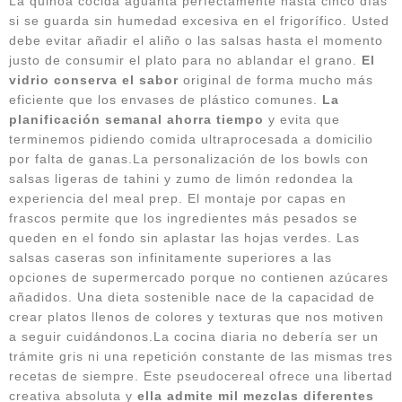
La quinoa cocida aguanta perfectamente hasta cinco días
si se guarda sin humedad excesiva en el frigorífico. Usted
debe evitar añadir el aliño o las salsas hasta el momento
justo de consumir el plato para no ablandar el grano.
El
vidrio conserva el sabor
original de forma mucho más
eficiente que los envases de plástico comunes.
La
planificación semanal ahorra tiempo
y evita que
terminemos pidiendo comida ultraprocesada a domicilio
por falta de ganas.La personalización de los bowls con
salsas ligeras de tahini y zumo de limón redondea la
experiencia del meal prep. El montaje por capas en
frascos permite que los ingredientes más pesados se
queden en el fondo sin aplastar las hojas verdes. Las
salsas caseras son infinitamente superiores a las
opciones de supermercado porque no contienen azúcares
añadidos. Una dieta sostenible nace de la capacidad de
crear platos llenos de colores y texturas que nos motiven
a seguir cuidándonos.La cocina diaria no debería ser un
trámite gris ni una repetición constante de las mismas tres
recetas de siempre. Este pseudocereal ofrece una libertad
creativa absoluta y
ella admite mil mezclas diferentes