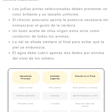
Las judías pintas seleccionadas deben presentar un
color brillante y un tamaño uniforme.
El chorizo asturiano aporta la potencia necesaria sin
enmascarar el gusto de la verdura.
Un buen aceite de oliva virgen extra sirve como
conductor de todos los aromas.
La sal se añade siempre al final para evitar que la
piel se endurezca.
El agua debe cubrir apenas dos dedos por encima
del nivel de los sólidos.
Ingrediente
Cantidad
Función en el Plato
Principal
Sugerida
Judías pintas
500 gramos
Base proteica y textura
Chorizo asturiano
2 piezas
Aporte de grasa y color
Pimiento verde
1 unidad
Base de sabor del
sofrito