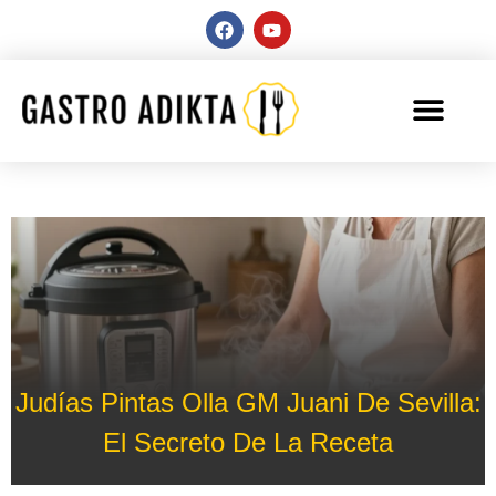
Judías Pintas Olla GM Juani De Sevilla:
El Secreto De La Receta