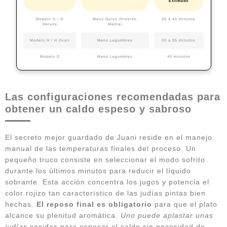
Estimado
Modelo G / G
Menú Guiso (Presión
35 a 40 minutos
Deluxe
Media)
Modelo H / H Ovall
Menú Legumbres
30 a 35 minutos
Modelo D
Menú Legumbres
40 minutos
Las configuraciones recomendadas para
obtener un caldo espeso y sabroso
El secreto mejor guardado de Juani reside en el manejo
manual de las temperaturas finales del proceso. Un
pequeño truco consiste en seleccionar el modo sofrito
durante los últimos minutos para reducir el líquido
sobrante. Esta acción concentra los jugos y potencia el
color rojizo tan característico de las judías pintas bien
hechas.
El reposo final es obligatorio
para que el plato
alcance su plenitud aromática.
Uno puede aplastar unas
judías
cocidas para espesar el caldo sin necesidad de