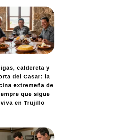
igas, caldereta y
orta del Casar: la
cina extremeña de
iempre que sigue
viva en Trujillo