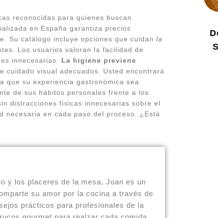
cas reconocidas para quienes buscan
ializada en España garantiza precios
D
lle. Su catálogo incluye opciones que cuidan
la
S
es. Los usuarios valoran la facilidad de
nes innecesarias.
La higiene previene
de cuidado visual adecuados. Usted encontrará
ara que su experiencia gastronómica sea
nte de sus hábitos personales frente a los
in distracciones físicas innecesarias sobre el
dad necesaria en cada paso del proceso. ¿Está
io y los placeres de la mesa, Joan es un
omparte su amor por la cocina a través de
sejos prácticos para profesionales de la
trucos gourmet para realzar cada comida,