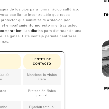
co
 agua de los ojos para formar ácido sulfúrico.
re
voca ese llanto incontrolable que todos
o protector que minimiza
la irritación por
an el empañamiento molesto
mientras usted
e
comprar lentillas diarias
para disfrutar de una
de las gafas. Esta ventaja permite centrarse
ernas.
LENTES DE
CONTACTO
ico de
Mantiene la visión
sa
clara
M
stos
Protección física
parcial
sudor
Fijación total al