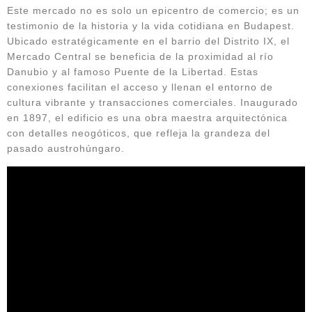
Este mercado no es solo un epicentro de comercio; es un
testimonio de la historia y la vida cotidiana en Budapest.
Ubicado estratégicamente en el barrio del Distrito IX, el
Mercado Central se beneficia de la proximidad al río
Danubio y al famoso Puente de la Libertad. Estas
conexiones facilitan el acceso y llenan el entorno de
cultura vibrante y transacciones comerciales. Inaugurado
en 1897, el edificio es una obra maestra arquitectónica
con detalles neogóticos, que refleja la grandeza del
pasado austrohúngaro.