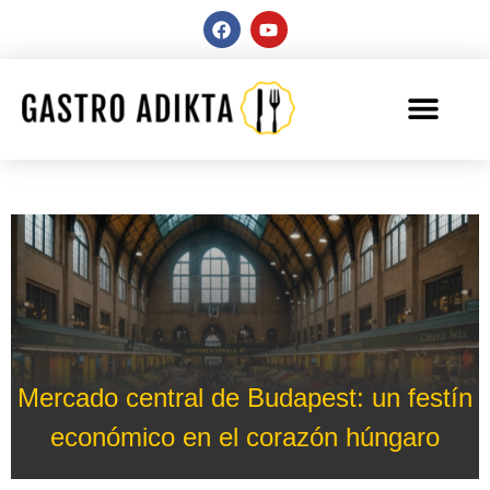
Mercado central de Budapest: un festín
económico en el corazón húngaro