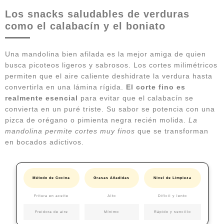
Los snacks saludables de verduras
como el calabacín y el boniato
Una mandolina bien afilada es la mejor amiga de quien
busca picoteos ligeros y sabrosos. Los cortes milimétricos
permiten que el aire caliente deshidrate la verdura hasta
convertirla en una lámina rígida.
El corte fino es
realmente esencial
para evitar que el calabacín se
convierta en un puré triste. Su sabor se potencia con una
pizca de orégano o pimienta negra recién molida.
La
mandolina permite cortes muy finos
que se transforman
en bocados adictivos.
Método de Cocina
Grasas Añadidas
Nivel de Limpieza
Fritura en aceite
Alto
Difícil y lento
Freidora de aire
Mínimo
Rápido y sencillo