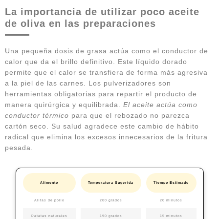
La importancia de utilizar poco aceite
de oliva en las preparaciones
Una pequeña dosis de grasa actúa como el conductor de
calor que da el brillo definitivo. Este líquido dorado
permite que el calor se transfiera de forma más agresiva
a la piel de las carnes. Los pulverizadores son
herramientas obligatorias para repartir el producto de
manera quirúrgica y equilibrada.
El aceite actúa como
conductor térmico
para que el rebozado no parezca
cartón seco. Su salud agradece este cambio de hábito
radical que elimina los excesos innecesarios de la fritura
pesada.
Alimento
Temperatura Sugerida
Tiempo Estimado
Alitas de pollo
200 grados
20 minutos
Patatas naturales
190 grados
15 minutos