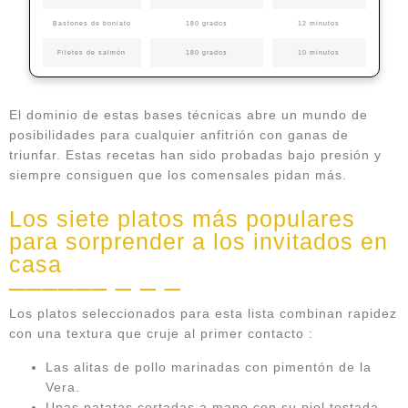
Bastones de boniato
180 grados
12 minutos
Filetes de salmón
180 grados
10 minutos
El dominio de estas bases técnicas abre un mundo de
posibilidades para cualquier anfitrión con ganas de
triunfar. Estas recetas han sido probadas bajo presión y
siempre consiguen que los comensales pidan más.
Los siete platos más populares
para sorprender a los invitados en
casa
Los platos seleccionados para esta lista combinan rapidez
con una textura que cruje al primer contacto :
Las alitas de pollo marinadas con pimentón de la
Vera.
Unas patatas cortadas a mano con su piel tostada.