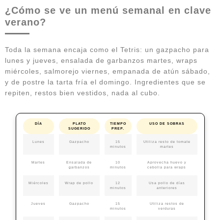
¿Cómo se ve un menú semanal en clave
verano?
Toda la semana encaja como el Tetris: un gazpacho para
lunes y jueves, ensalada de garbanzos martes, wraps
miércoles, salmorejo viernes, empanada de atún sábado,
y de postre la tarta fría el domingo. Ingredientes que se
repiten, restos bien vestidos, nada al cubo.
DÍA
PLATO
TIEMPO
USO DE SOBRAS
SUGERIDO
PREP.
Lunes
Gazpacho
15
Utiliza resto de tomate
minutos
martes
Martes
Ensalada de
10
Aprovecha huevo y
garbanzos
minutos
cebolla para wraps
Miércoles
Wrap de pollo
12
Usa pollo de días
minutos
anteriores
Jueves
Gazpacho
15
Utiliza restos de
minutos
verduras