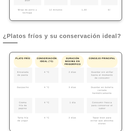
atún
Wrap de pollo y
12 minutos
1,30
Sí
lechuga
¿Platos fríos y su conservación ideal?
PLATO FRÍO
CONSERVACIÓN
DURACIÓN
CONSEJO PRINCIPAL
IDEAL (°C)
MÁXIMA EN
FRIGORÍFICO
Ensalada
4 °C
2 días
Guardar sin aliñar
de pasta
hasta el momento
de consumir
Gazpacho
4 °C
3 días
Guardar en botella
cerrada
herméticamente
Crema
4 °C
1 día
Consumir fresca
fría de
para conservar el
pepino
sabor
Tarta fría
4 °C
2 días
Tapar bien para
de yogur
evitar que absorba
olores