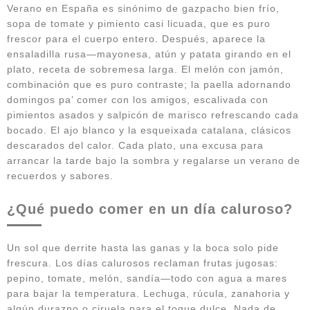
Verano en España es sinónimo de gazpacho bien frío,
sopa de tomate y pimiento casi licuada, que es puro
frescor para el cuerpo entero. Después, aparece la
ensaladilla rusa—mayonesa, atún y patata girando en el
plato, receta de sobremesa larga. El melón con jamón,
combinación que es puro contraste; la paella adornando
domingos pa’ comer con los amigos, escalivada con
pimientos asados y salpicón de marisco refrescando cada
bocado. El ajo blanco y la esqueixada catalana, clásicos
descarados del calor. Cada plato, una excusa para
arrancar la tarde bajo la sombra y regalarse un verano de
recuerdos y sabores.
¿Qué puedo comer en un día caluroso?
Un sol que derrite hasta las ganas y la boca solo pide
frescura. Los días calurosos reclaman frutas jugosas:
pepino, tomate, melón, sandía—todo con agua a mares
para bajar la temperatura. Lechuga, rúcula, zanahoria y
algún durazno o ciruela para el toque dulce. Nada de