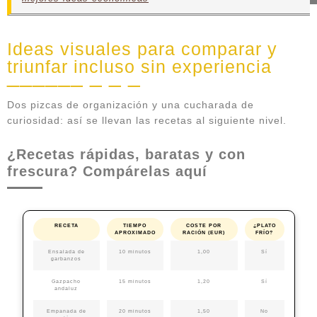
Ideas visuales para comparar y
triunfar incluso sin experiencia
Dos pizcas de organización y una cucharada de
curiosidad: así se llevan las recetas al siguiente nivel.
¿Recetas rápidas, baratas y con
frescura? Compárelas aquí
RECETA
TIEMPO
COSTE POR
¿PLATO
APROXIMADO
RACIÓN (EUR)
FRÍO?
Ensalada de
10 minutos
1,00
Sí
garbanzos
Gazpacho
15 minutos
1,20
Sí
andaluz
Empanada de
20 minutos
1,50
No