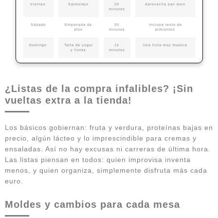
Viernes
Salmorejo
20
Aprovecha pan duro
minutos
Sábado
Empanada de
20
Incluye resto de
atún
minutos
pimientos
Domingo
Tarta de yogur
15
Usa fruta muy madura
y frutas
minutos
¿Listas de la compra infalibles? ¡Sin
vueltas extra a la tienda!
Los básicos gobiernan: fruta y verdura, proteínas bajas en
precio, algún lácteo y lo imprescindible para cremas y
ensaladas. Así no hay excusas ni carreras de última hora.
Las listas piensan en todos: quien improvisa inventa
menos, y quien organiza, simplemente disfruta más cada
euro.
Moldes y cambios para cada mesa