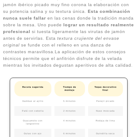
jamón ibérico picado muy fino corona la elaboración con
su potencia salina y su textura única.
Esta combinación
nunca suele fallar
en las cenas donde la tradición manda
sobre la mesa. Uno puede
lograr un resultado realmente
profesional
si tuesta ligeramente las virutas de jamón
antes de servirlas. Esta
textura crujiente del envase
original
se funde con el relleno en una danza de
contrastes maravillosa.La aplicación de estos consejos
técnicos permite que el anfitrión disfrute de la velada
mientras los invitados degustan aperitivos de alta calidad.
Receta sugerida
Tiempo de
Toque decorativo
montaje
final
Gambas al ajillo
5 minutos
Perejil picado
Paté con cebolla
2 minutos
Nuez moscada
Guacamole con
4 minutos
Rodaja de lima
langostino
Gulas con ajo
6 minutos
Guindilla seca