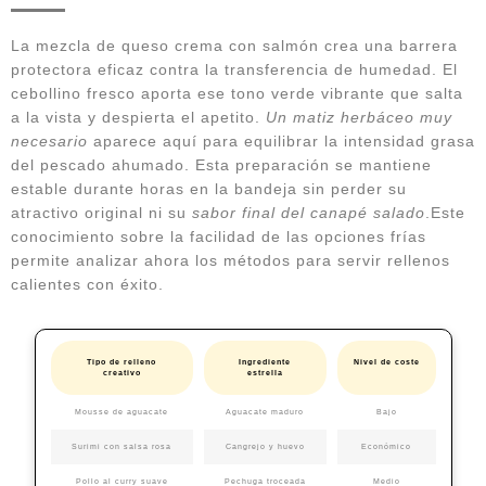
La mezcla de queso crema con salmón crea una barrera
protectora eficaz contra la transferencia de humedad. El
cebollino fresco aporta ese tono verde vibrante que salta
a la vista y despierta el apetito.
Un matiz herbáceo muy
necesario
aparece aquí para equilibrar la intensidad grasa
del pescado ahumado. Esta preparación se mantiene
estable durante horas en la bandeja sin perder su
atractivo original ni su
sabor final del canapé salado
.Este
conocimiento sobre la facilidad de las opciones frías
permite analizar ahora los métodos para servir rellenos
calientes con éxito.
Tipo de relleno
Ingrediente
Nivel de coste
creativo
estrella
Mousse de aguacate
Aguacate maduro
Bajo
Surimi con salsa rosa
Cangrejo y huevo
Económico
Pollo al curry suave
Pechuga troceada
Medio