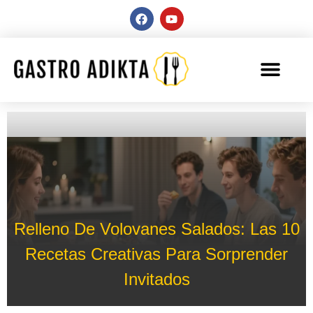
Relleno De Volovanes Salados: Las 10
Recetas Creativas Para Sorprender
Invitados