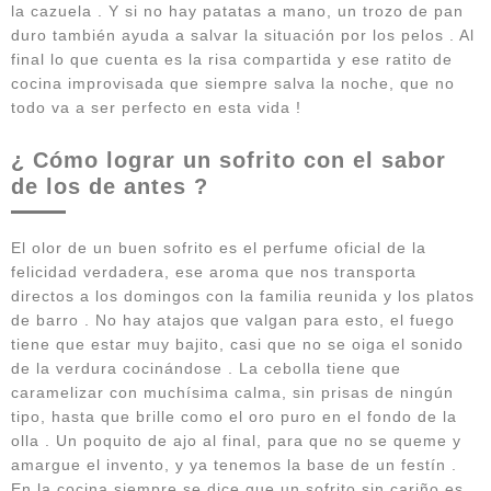
la cazuela . Y si no hay patatas a mano, un trozo de pan
duro también ayuda a salvar la situación por los pelos . Al
final lo que cuenta es la risa compartida y ese ratito de
cocina improvisada que siempre salva la noche, que no
todo va a ser perfecto en esta vida !
¿ Cómo lograr un sofrito con el sabor
de los de antes ?
El olor de un buen sofrito es el perfume oficial de la
felicidad verdadera, ese aroma que nos transporta
directos a los domingos con la familia reunida y los platos
de barro . No hay atajos que valgan para esto, el fuego
tiene que estar muy bajito, casi que no se oiga el sonido
de la verdura cocinándose . La cebolla tiene que
caramelizar con muchísima calma, sin prisas de ningún
tipo, hasta que brille como el oro puro en el fondo de la
olla . Un poquito de ajo al final, para que no se queme y
amargue el invento, y ya tenemos la base de un festín .
En la cocina siempre se dice que un sofrito sin cariño es