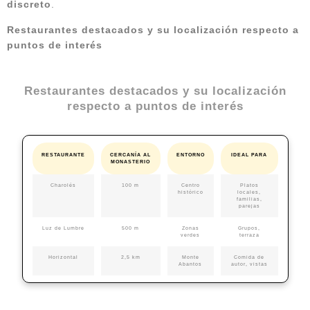
discreto
.
Restaurantes destacados y su localización respecto a
puntos de interés
Restaurantes destacados y su localización
respecto a puntos de interés
RESTAURANTE
CERCANÍA AL
ENTORNO
IDEAL PARA
MONASTERIO
Charolés
100 m
Centro
Platos
histórico
locales,
familias,
parejas
Luz de Lumbre
500 m
Zonas
Grupos,
verdes
terraza
Horizontal
2,5 km
Monte
Comida de
Abantos
autor, vistas