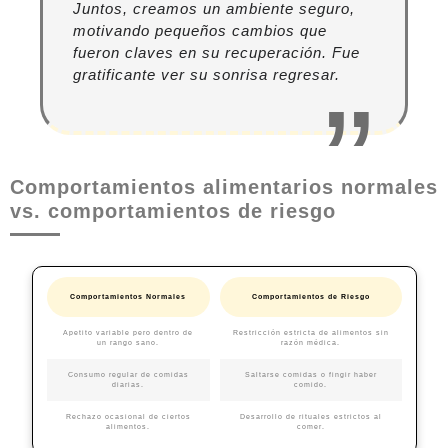
Juntos, creamos un ambiente seguro,
motivando pequeños cambios que
fueron claves en su recuperación. Fue
gratificante ver su sonrisa regresar.
Comportamientos alimentarios normales
vs. comportamientos de riesgo
Comportamientos Normales
Comportamientos de Riesgo
Apetito variable pero dentro de
Restricción estricta de alimentos sin
un rango sano.
razón médica.
Consumo regular de comidas
Saltarse comidas o fingir haber
diarias.
comido.
Rechazo ocasional de ciertos
Desarrollo de rituales estrictos al
alimentos.
comer.