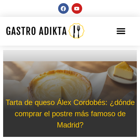
Tarta de queso Álex Cordobés: ¿dónde
comprar el postre más famoso de
Madrid?