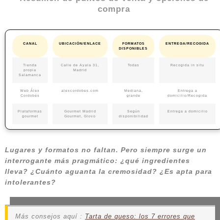
compra
CANAL
UBICACIÓN/ENLACE
FORMATOS
ENTREGA/RECOGIDA
DISPONIBLES
Tienda
Calle de Ayala 31,
Todas
Recogida in situ
propia
Madrid
Salamanca
Web Álex
alexcordobes.com
Mediana,
Entrega a
Cordobés
grande
domicilio/Recogida
Plataformas
Gourmet Madrid
Según
Entrega a domicilio
gourmet
Gourmet, Glovo
disponibilidad
Lugares y formatos no faltan. Pero siempre surge un
interrogante más pragmático: ¿qué ingredientes
lleva? ¿Cuánto aguanta la cremosidad? ¿Es apta para
intolerantes?
Más consejos aquí :
Tarta de queso: los 7 errores que