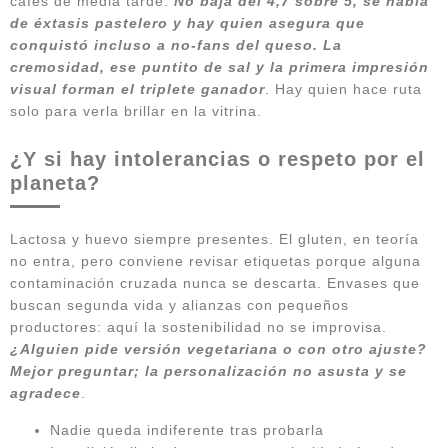
cafés de media tarde.
No baja del 4,7 sobre 5, se habla
de éxtasis pastelero y hay quien asegura que
conquistó incluso a no-fans del queso. La
cremosidad, ese puntito de sal y la primera impresión
visual forman el triplete ganador
. Hay quien hace ruta
solo para verla brillar en la vitrina.
¿Y si hay intolerancias o respeto por el
planeta?
Lactosa y huevo siempre presentes. El gluten, en teoría
no entra, pero conviene revisar etiquetas porque alguna
contaminación cruzada nunca se descarta. Envases que
buscan segunda vida y alianzas con pequeños
productores: aquí la sostenibilidad no se improvisa.
¿Alguien pide versión vegetariana o con otro ajuste?
Mejor preguntar; la personalización no asusta y se
agradece
.
Nadie queda indiferente tras probarla