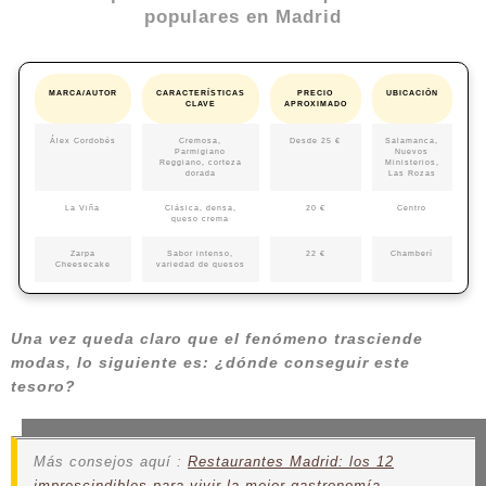
populares en Madrid
MARCA/AUTOR
CARACTERÍSTICAS
PRECIO
UBICACIÓN
CLAVE
APROXIMADO
Álex Cordobés
Cremosa,
Desde 25 €
Salamanca,
Parmigiano
Nuevos
Reggiano, corteza
Ministerios,
dorada
Las Rozas
La Viña
Clásica, densa,
20 €
Centro
queso crema
Zarpa
Sabor intenso,
22 €
Chamberí
Cheesecake
variedad de quesos
Una vez queda claro que el fenómeno trasciende
modas, lo siguiente es: ¿dónde conseguir este
tesoro?
Más consejos aquí :
Restaurantes Madrid: los 12
imprescindibles para vivir la mejor gastronomía