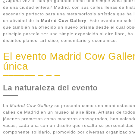
¿Alguna vez te has preguntado cómo una simple vaca podría 
de una ciudad entera? Madrid, con sus calles llenas de histo
escenario perfecto para una metamorfosis artística que ha i
creatividad de la
Madrid Cow Gallery
. Este evento no solo 
que también ha ofrecido un nuevo prisma desde el cual obse
principio parecía ser una simple exposición al aire libre, ha
distintos planos: artístico, comunitario y económico.
El evento Madrid Cow Galler
única
La naturaleza del evento
La
Madrid Cow Gallery
se presenta como una manifestación a
calles de Madrid en un museo al aire libre. Artistas de todo
jóvenes promesas como maestros consagrados, han volcado 
vacas, cada una con un diseño que resalta su personalidad 
componente solidario, promovido por diversas organizacion