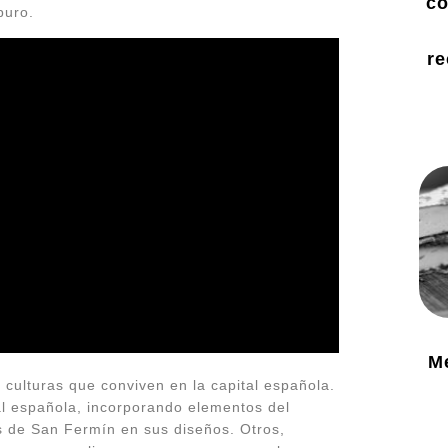
co
puro.
re
M
 culturas que conviven en la capital española.
al española, incorporando elementos del
ros de San Fermín en sus diseños. Otros,