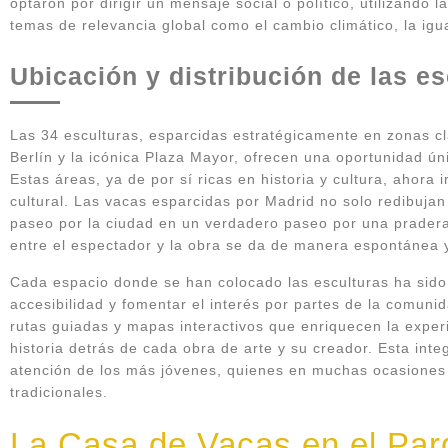
optaron por dirigir un mensaje social o político, utilizando
temas de relevancia global como el cambio climático, la igua
Ubicación y distribución de las es
Las 34 esculturas, esparcidas estratégicamente en zonas c
Berlín y la icónica Plaza Mayor, ofrecen una oportunidad ú
Estas áreas, ya de por sí ricas en historia y cultura, ahora
cultural. Las vacas esparcidas por Madrid no solo redibujan
paseo por la ciudad en un verdadero paseo por una pradera
entre el espectador y la obra se da de manera espontánea y
Cada espacio donde se han colocado las esculturas ha sido 
accesibilidad y fomentar el interés por partes de la comunid
rutas guiadas y mapas interactivos que enriquecen la experi
historia detrás de cada obra de arte y su creador. Esta inte
atención de los más jóvenes, quienes en muchas ocasiones s
tradicionales.
La Casa de Vacas en el Parq