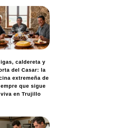
igas, caldereta y
orta del Casar: la
cina extremeña de
iempre que sigue
viva en Trujillo