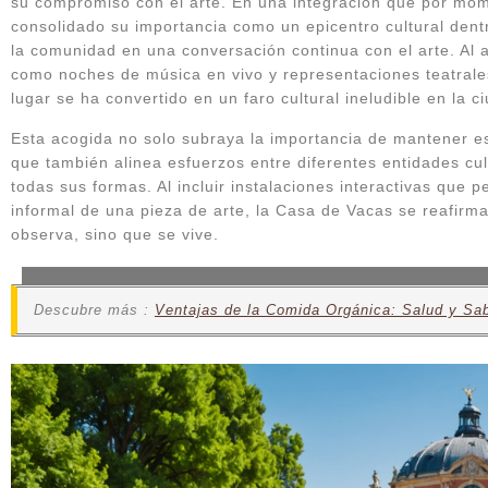
su compromiso con el arte. En una integración que por mom
consolidado su importancia como un epicentro cultural dent
la comunidad en una conversación continua con el arte. Al a
como noches de música en vivo y representaciones teatrales
lugar se ha convertido en un faro cultural ineludible en la c
Esta acogida no solo subraya la importancia de mantener esp
que también alinea esfuerzos entre diferentes entidades cul
todas sus formas. Al incluir instalaciones interactivas que p
informal de una pieza de arte, la Casa de Vacas se reafirm
observa, sino que se vive.
Descubre más :
Ventajas de la Comida Orgánica: Salud y Sa