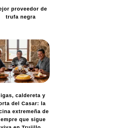
ejor proveedor de
trufa negra
igas, caldereta y
orta del Casar: la
cina extremeña de
iempre que sigue
viva en Trujillo