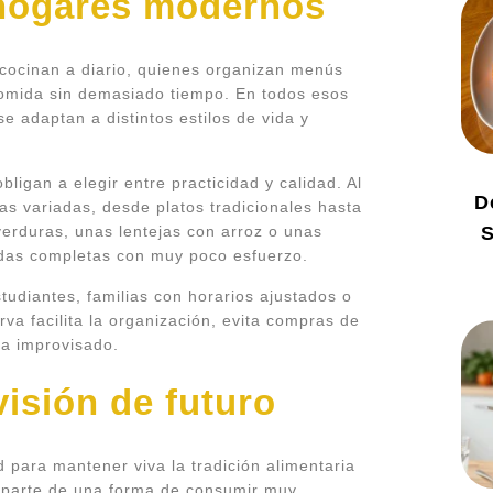
 hogares modernos
s cocinan a diario, quienes organizan menús
omida sin demasiado tiempo. En todos esos
e adaptan a distintos estilos de vida y
ligan a elegir entre practicidad y calidad. Al
D
tas variadas, desde platos tradicionales hasta
erduras, unas lentejas con arroz o unas
S
idas completas con muy poco esfuerzo.
udiantes, familias con horarios ajustados o
va facilita la organización, evita compras de
ca improvisado.
visión de futuro
para mantener viva la tradición alimentaria
 parte de una forma de consumir muy