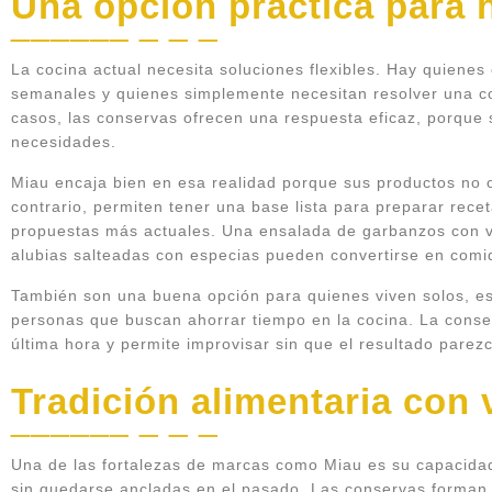
Una opción práctica para
La cocina actual necesita soluciones flexibles. Hay quiene
semanales y quienes simplemente necesitan resolver una c
casos, las conservas ofrecen una respuesta eficaz, porque s
necesidades.
Miau encaja bien en esa realidad porque sus productos no ob
contrario, permiten tener una base lista para preparar rece
propuestas más actuales. Una ensalada de garbanzos con v
alubias salteadas con especias pueden convertirse en com
También son una buena opción para quienes viven solos, est
personas que buscan ahorrar tiempo en la cocina. La conser
última hora y permite improvisar sin que el resultado parez
Tradición alimentaria con 
Una de las fortalezas de marcas como Miau es su capacidad 
sin quedarse ancladas en el pasado. Las conservas forman