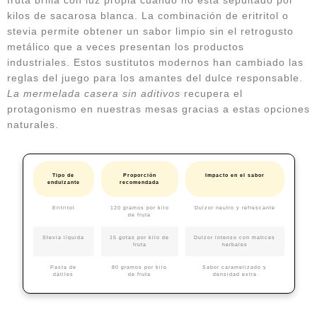
kilos de sacarosa blanca. La combinación de eritritol o
stevia permite obtener un sabor limpio sin el retrogusto
metálico que a veces presentan los productos
industriales. Estos sustitutos modernos han cambiado las
reglas del juego para los amantes del dulce responsable.
La mermelada casera sin aditivos
recupera el
protagonismo en nuestras mesas gracias a estas opciones
naturales.
Tipo de
Proporción
Impacto en el sabor
endulzante
recomendada
Eritritol
120 gramos por kilo
Dulzor neutro y refrescante
de fruta
Stevia líquida
15 gotas por kilo de
Dulzor intenso con matices
fruta
herbales
Pasta de
80 gramos por kilo
Sabor caramelizado y
dátiles
de fruta
densidad extra