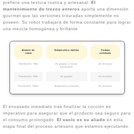
prefiere una textura rústica y artesanal.
El
mantenimiento de trozos enteros
aporta una dimensión
gourmet que las versiones trituradas simplemente no
poseen. Su robot trabajará de forma constante para lograr
una mezcla homogénea y brillante.
Modelo de
Temperatura óptima
Tiempo
robot
estimado
Thermomix TM6
95 grados o modo
35 minutos
espesante
Thermomix TM5
90 grados
40 minutos
Thermomix TM31
Temperatura Varoma
30 minutos
El envasado inmediato tras finalizar la cocción es
imperativo para asegurar que el producto sea seguro para
el consumo prolongado.
El vacío es su aliado
en esta
etapa final del proceso artesano que estamos ejecutando.