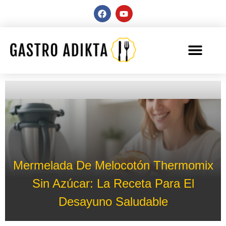
Mermelada De Melocotón Thermomix
Sin Azúcar: La Receta Para El
Desayuno Saludable