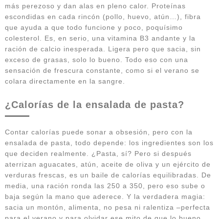
más perezoso y dan alas en pleno calor. Proteínas
escondidas en cada rincón (pollo, huevo, atún…), fibra
que ayuda a que todo funcione y poco, poquísimo
colesterol. Es, en serio, una vitamina B3 andante y la
ración de calcio inesperada. Ligera pero que sacia, sin
exceso de grasas, solo lo bueno. Todo eso con una
sensación de frescura constante, como si el verano se
colara directamente en la sangre.
¿Calorías de la ensalada de pasta?
Contar calorías puede sonar a obsesión, pero con la
ensalada de pasta, todo depende: los ingredientes son los
que deciden realmente. ¿Pasta, sí? Pero si después
aterrizan aguacates, atún, aceite de oliva y un ejército de
verduras frescas, es un baile de calorías equilibradas. De
media, una ración ronda las 250 a 350, pero eso sube o
baja según la mano que aderece. Y la verdadera magia:
sacia un montón, alimenta, no pesa ni ralentiza –perfecta
para el verano y para olvidar ese mito de que lo bueno