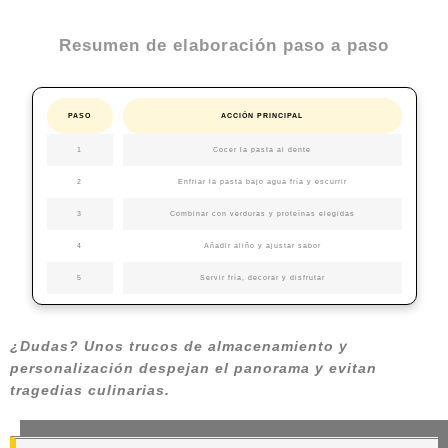
Resumen de elaboración paso a paso
PASO
ACCIÓN PRINCIPAL
1
Cocer la pasta al dente
2
Enfriar la pasta bajo agua fría y escurrir
3
Combinar con verduras y proteínas elegidas
4
Añadir aliño y ajustar sabor
5
Servir fría, decorar y disfrutar
¿Dudas? Unos trucos de almacenamiento y
personalización despejan el panorama y evitan
tragedias culinarias.