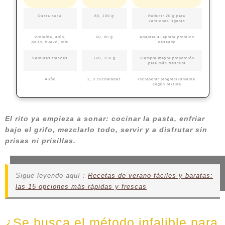
Pasta seca
80, 100 g
Reducir 20 g para
versiones ligeras
Proteína, atún,
60, 80 g
Adaptar al aporte proteico
pollo, huevo, tofu
deseado
Verduras frescas
120, 150 g
Siempre mayor proporción
para más frescura
Aliño
2, 3 cucharadas
Incorporar progresivamente
según textura
El rito ya empieza a sonar: cocinar la pasta, enfriar
bajo el grifo, mezclarlo todo, servir y a disfrutar sin
prisas ni prisillas.
Sigue leyendo aquí :
Recetas de verano fáciles y baratas:
las 15 opciones más rápidas y frescas
¿Se busca el método infalible para