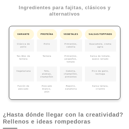
Ingredientes para fajitas, clásicos y
alternativos
VARIANTE
PROTEÍNA
VEGETALES
SALSAS/TOPPINGS
Clásica de
Pollo
Pimientos,
Guacamole, crema
pollo
cebolla
agria
Tex-Mex de
Ternera
Pimientos,
Salsa de tomate,
ternera
jalapeños,
queso rallado
tomate
Vegetariana
Tofu,
Cebolla,
Pico de gallo,
alubias,
champiñón,
lechuga
champiñón
pimientos
Fusión de
Pescado
Repollo,
Salsa tártara,
pescado
blanco,
zanahoria
cilantro
atún
¿Hasta dónde llegar con la creatividad?
Rellenos e ideas rompedoras