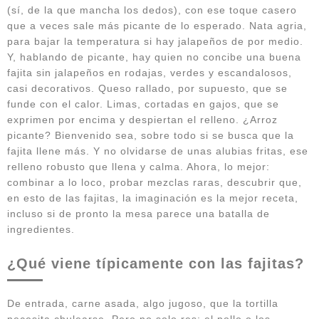
(sí, de la que mancha los dedos), con ese toque casero
que a veces sale más picante de lo esperado. Nata agria,
para bajar la temperatura si hay jalapeños de por medio.
Y, hablando de picante, hay quien no concibe una buena
fajita sin jalapeños en rodajas, verdes y escandalosos,
casi decorativos. Queso rallado, por supuesto, que se
funde con el calor. Limas, cortadas en gajos, que se
exprimen por encima y despiertan el relleno. ¿Arroz
picante? Bienvenido sea, sobre todo si se busca que la
fajita llene más. Y no olvidarse de unas alubias fritas, ese
relleno robusto que llena y calma. Ahora, lo mejor:
combinar a lo loco, probar mezclas raras, descubrir que,
en esto de las fajitas, la imaginación es la mejor receta,
incluso si de pronto la mesa parece una batalla de
ingredientes.
¿Qué viene típicamente con las fajitas?
De entrada, carne asada, algo jugoso, que la tortilla
necesita chulearse. Pero no solo res; el pollo o los