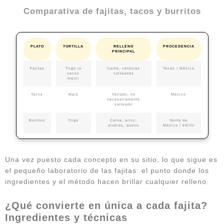
Comparativa de fajitas, tacos y burritos
PLATO
TORTILLA
RELLENO
PROCEDENCIA
PRINCIPAL
Fajitas
Trigo (a
Carne, verduras
Texas / México
veces
salteadas
maíz)
Tacos
Maíz
Variado, no
México
necesariamente
salteado
Burritos
Trigo
Carne, arroz,
Norte de
alubias, queso
México / EEUU
Una vez puesto cada concepto en su sitio, lo que sigue es
el pequeño laboratorio de las fajitas: el punto donde los
ingredientes y el método hacen brillar cualquier relleno.
¿Qué convierte en única a cada fajita?
Ingredientes y técnicas