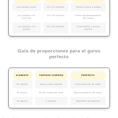
Las patatas solas
10 a 12 minutos
Textura suave y entera
Las patatas con
15 a 18 minutos
Carne desprendiéndose
costillas
del hueso
Las patatas con
20 a 25 minutos
Carne tierna y patata
ternera
melosa
Guía de proporciones para el guiso
perfecto
ELEMENTO
CANTIDAD SUGERIDA
PROPÓSITO
El líquido
Hasta cubrir patatas
Concentración de sabor
El sofrito
20 por ciento del total
Base aromática del plato
El reposo
5 minutos
Equilibrio de texturas