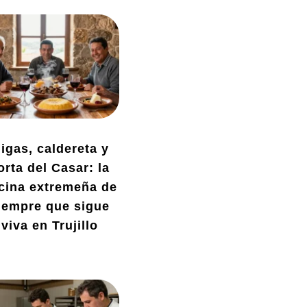
igas, caldereta y
orta del Casar: la
cina extremeña de
iempre que sigue
viva en Trujillo