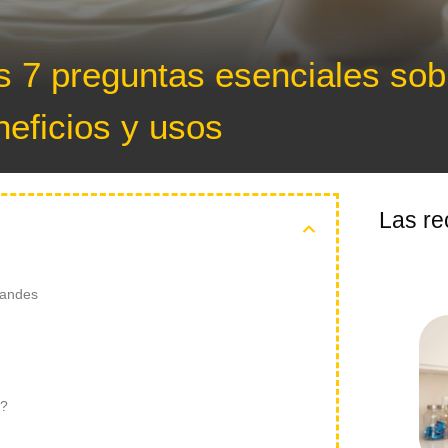
as 7 preguntas esenciales sob
neficios y usos
Las re
randes
o?