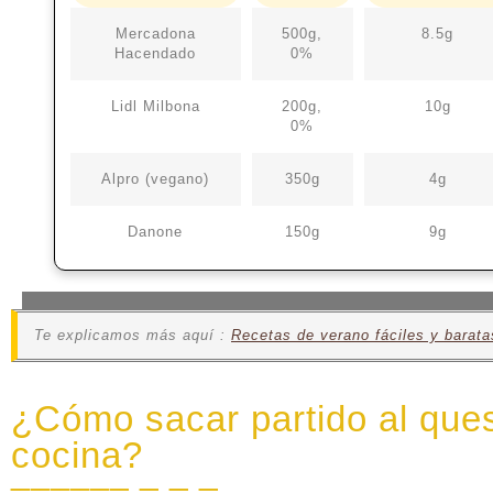
Mercadona
500g,
8.5g
Hacendado
0%
Lidl Milbona
200g,
10g
0%
Alpro (vegano)
350g
4g
Danone
150g
9g
Te explicamos más aquí :
Recetas de verano fáciles y barata
¿Cómo sacar partido al ques
cocina?