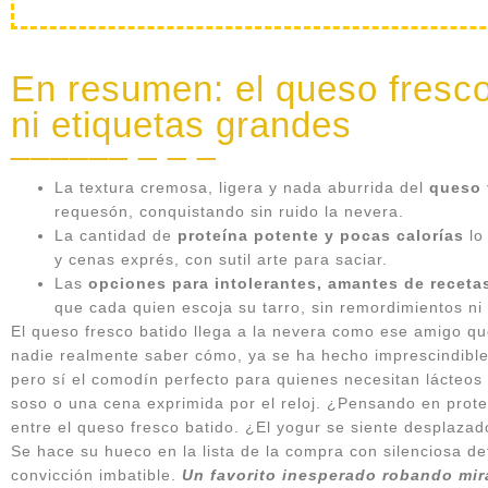
En resumen: el queso fresco
ni etiquetas grandes
La textura cremosa, ligera y nada aburrida del
queso 
requesón, conquistando sin ruido la nevera.
La cantidad de
proteína potente y pocas calorías
lo
y cenas exprés, con sutil arte para saciar.
Las
opciones para intolerantes, amantes de receta
que cada quien escoja su tarro, sin remordimientos ni
El queso fresco batido llega a la nevera como ese amigo que 
nadie realmente saber cómo, ya se ha hecho imprescindible 
pero sí el comodín perfecto para quienes necesitan lácteo
soso o una cena exprimida por el reloj. ¿Pensando en prot
entre el queso fresco batido. ¿El yogur se siente desplazad
Se hace su hueco en la lista de la compra con silenciosa d
convicción imbatible.
Un favorito inesperado robando mir