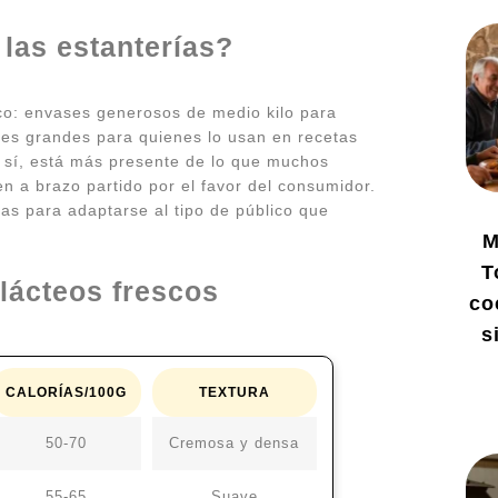
las estanterías?
co: envases generosos de medio kilo para
tes grandes para quienes lo usan en recetas
 y sí, está más presente de lo que muchos
 a brazo partido por el favor del consumidor.
tas para adaptarse al tipo de público que
M
T
 lácteos frescos
co
s
CALORÍAS/100G
TEXTURA
50-70
Cremosa y densa
55-65
Suave