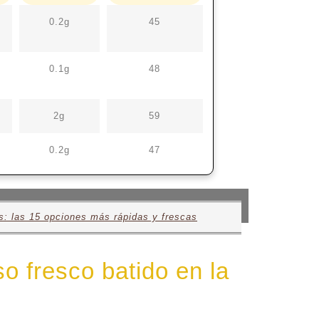
0.2g
45
0.1g
48
2g
59
0.2g
47
s: las 15 opciones más rápidas y frescas
o fresco batido en la