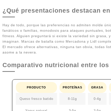
¿Qué presentaciones destacan en 
Hay de todo, porque las preferencias no admiten molde úni
fanáticos o familias, monodosis para ataques puntuales, bo
fitness. Alguien preguntará si existe la variedad sin grasa,
imaginan. Marcas de batalla como Mercadona y Lidl compiten
El mercado ofrece alternativas, ninguna tan obvia, todas lis
asome a la nevera.
Comparativo nutricional entre los
PRODUCTO
PROTEÍNAS
GRASA
Queso fresco batido
8-11g
0-4g
Yogur natural
3-5g
2-5g