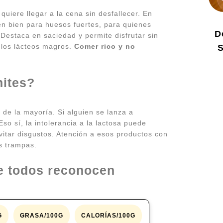
uiere llegar a la cena sin desfallecer. En
en bien para huesos fuertes, para quienes
D
 Destaca en saciedad y permite disfrutar sin
e los lácteos magros.
Comer rico y no
S
mites?
 de la mayoría. Si alguien se lanza a
o sí, la intolerancia a la lactosa puede
itar disgustos. Atención a esos productos con
s trampas.
e todos reconocen
G
GRASA/100G
CALORÍAS/100G